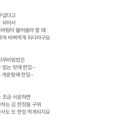
 무섭다고
가 되어서
바람이 불어올라 할 때
쓱쓱 비벼먹게 되더라구요
동치무비빔밥은
 씹는 맛에 한입~
쏘는 개운함에 한입~
 조금 서운하면
하는 김 한장을 구워
서도 또 한입 먹게되지요