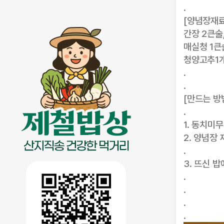
.
[양념장재료
간장 2큰술
매실청 1큰
청양고추1개
.
.
[만드는 방
.
1. 동치미
2. 양념장
.
3. 뜨신 
.
.
.
.