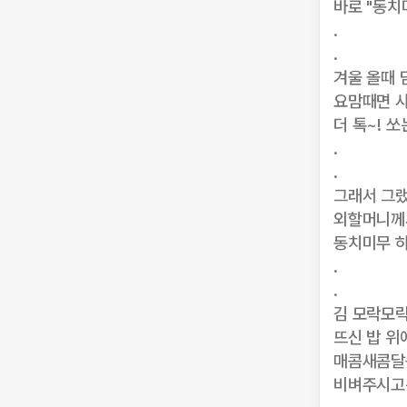
바로 "동
.
.
겨울 올때
요맘때면 
더 톡~! 
.
.
그래서 그
외할머니께
동치미무 
.
.
김 모락모
뜨신 밥 위
매콤새콤달
비벼주시고