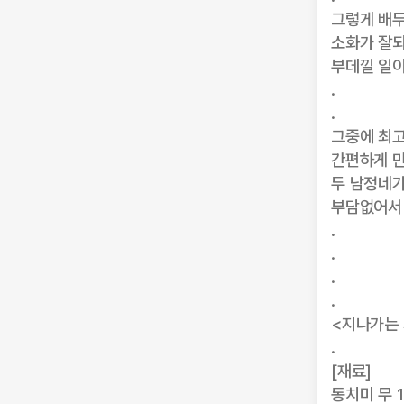
그렇게 배
소화가 잘
부데낄 일이
.
.
그중에 최고
간편하게 
두 남정네가
부담없어서
.
.
.
.
<지나가는 
.
[재료]
동치미 무 