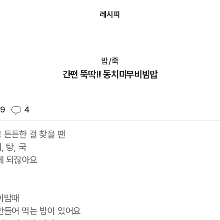
레시피
밥/죽
간편 뚝딱!! 동치미무비빔밥
69
4
 든든한 걸 찾을 땐
, 탕, 국
게 되잖아요
 이맘때
만들어 먹는 밥이 있어요