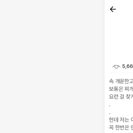
5,6
속 개운한고
보통은 찌개
요런 걸 찾
.
.
헌데 저는
꼭 한번은 