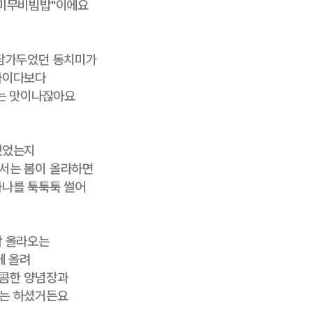
치미무비빔밥"이에요
 담가두었던 동치미가
사이다보다
쏘는 맛이나잖아요
랬었는지
서는 봄이 올라하면
하나를 툭툭툭 썰어
락 올라오는
에 올려
콤한 양념장과
는 하셨거든요