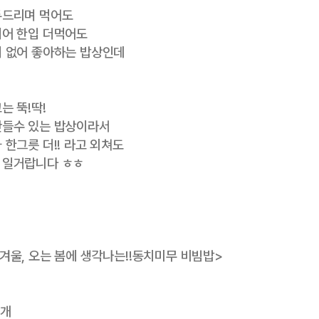
두드리며 먹어도
되어 한입 더먹어도
 없어 좋아하는 밥상인데
는 뚝!딱!
만들수 있는 밥상이라서
 한그릇 더!! 라고 외쳐도
 일거랍니다 ㅎㅎ
겨울, 오는 봄에 생각나는!!동치미무 비빔밥>
1개