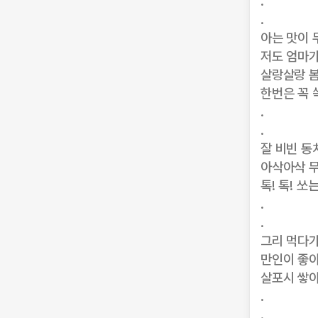
.
.
아는 맛이
저도 엄마
살랑살랑 봄
한번은 꼭 
.
.
잘 비빈 
아삭아삭 무
톡! 톡! 
.
.
그리 먹다가
만인이 좋아
살포시 쌓아
.
.