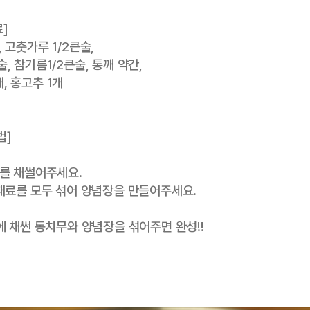
]
, 고춧가루 1/2큰술,
술, 참기름1/2큰술, 통깨 약간,
, 홍고추 1개
법]
무를 채썰어주세요.
 재료를 모두 섞어 양념장을 만들어주세요.
밥에 채썬 동치무와 양념장을 섞어주면 완성!!