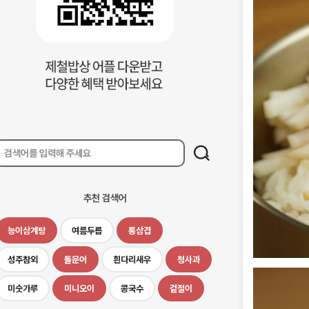
추천 검색어
능이삼계탕
여름두릅
통삼겹
성주참외
돌문어
흰다리새우
청사과
미숫가루
미니오이
콩국수
겉절이