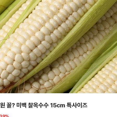
0원 꼴? 미백 찰옥수수 15cm 특사이즈
39
%