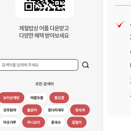
추천 검색어
능이삼계탕
여름두릅
통삼겹
성주참외
돌문어
흰다리새우
청사과
미숫가루
미니오이
콩국수
겉절이