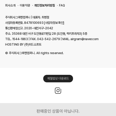
회사소개
이용약관
개인정보처리방침
FAQ
주식회사그루앤컴퍼니 | 대표자. 최병점
사업자등록번호. 8478100693
[사업자정보 확인]
통신판매업신고. 2020-대전서구-2042
주소. 35368 대전 서구 도안동로11번길 28 (도안동, 럭키프라자3) 5층
TEL. 1544-1863 | FAX. 042-542-2679 | MAIL. airgram@naver.com
HOSTING BY (주)위드소프트
© 주식회사그루앤컴퍼니. All rights reserved.
제철밥상 다운로드
판매중인 상품이 아닙니다.