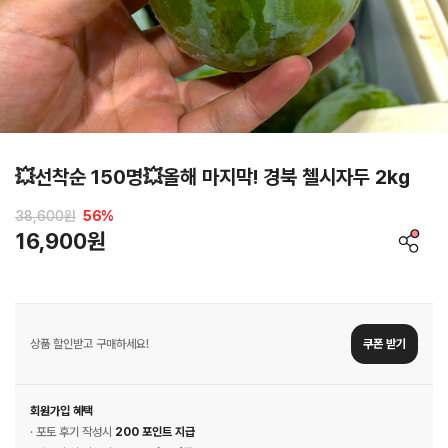
💥선착순 150명💥올해 마지막! 경북 첼시자두 2kg
38,600원
56
%
16,900원
상품 할인받고 구매하세요!
쿠폰 받기
회원가입 혜택
· 포토 후기 작성시
200 포인트 지급