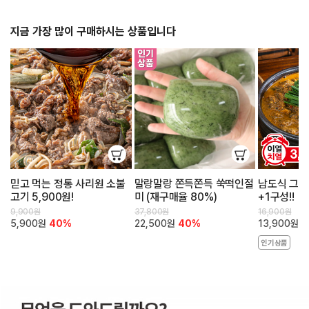
지금 가장 많이 구매하시는 상품입니다
믿고 먹는 정통 사리원 소불
말랑말랑 쫀득쫀득 쑥떡인절
남도식 그시
고기 5,900원!
미 (재구매율 80%)
+1구성!!
9,900원
37,800원
16,900원
5,900원
40%
22,500원
40%
13,900원
1
인기상품