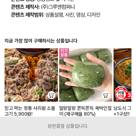
지금 가장 많이 구매하시는 상품입니다
믿고 먹는 정통 사리원 소불
말랑말랑 쫀득쫀득 쑥떡인절
남도식 그시
고기 5,900원!
미 (재구매율 80%)
+1구성!!
9,900원
37,800원
16,900원
5,900원
40%
22,500원
40%
13,900원
1
완전품절 상품입니다.
인기상품