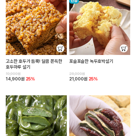
고소한 호두가 듬뿍! 달콤 쫀득한
포슬포슬한 녹두호박설기
호두마루 설기
19,900원
28,000원
14,900원
25%
21,000원
25%