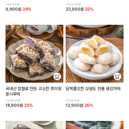
14,900원
35,000원
9,900원
34%
23,900원
32%
국내산 찹쌀로 만든 고소한 흑미땅
담백쫄깃한 강원도 전통 생감자떡
콩시루떡
24,500원
17,500원
18,900원
23%
12,900원
26%