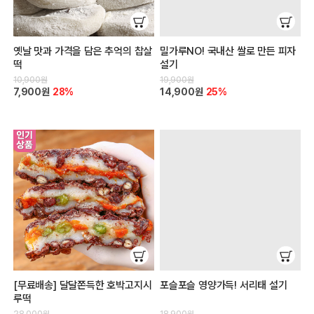
옛날 맛과 가격을 담은 추억의 찹살
밀가루NO! 국내산 쌀로 만든 피자
떡
설기
10,900원
19,900원
7,900원
28%
14,900원
25%
[무료배송] 달달쫀득한 호박고지시
포슬포슬 영양가득! 서리태 설기
루떡
28,000원
18,900원