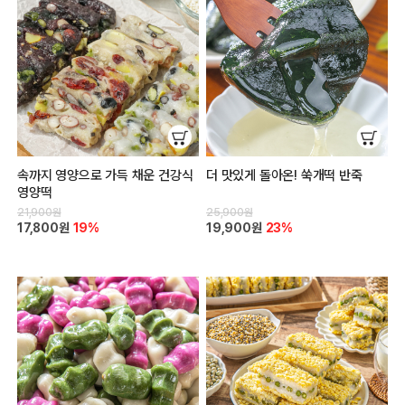
속까지 영양으로 가득 채운 건강식
더 맛있게 돌아온! 쑥개떡 반죽
영양떡
21,900원
25,900원
17,800원
19%
19,900원
23%