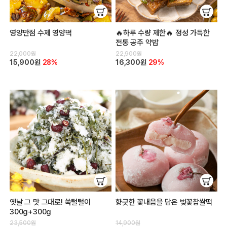
영양만점 수제 영양떡
🔥하루 수량 제한🔥 정성 가득한
전통 공주 약밥
22,000원
22,900원
15,900원
28%
16,300원
29%
옛날 그 맛 그대로! 쑥털털이
향긋한 꽃내음을 담은 벚꽃찹쌀떡
300g+300g
23,500원
14,900원