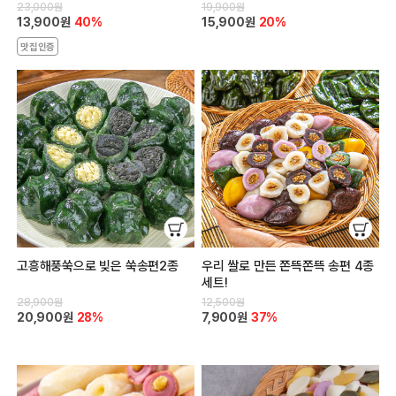
23,000원
19,900원
13,900원
40%
15,900원
20%
맛집인증
고흥해풍쑥으로 빚은 쑥송편2종
우리 쌀로 만든 쫀뜩쫀뜩 송편 4종
세트!
28,900원
12,500원
20,900원
28%
7,900원
37%