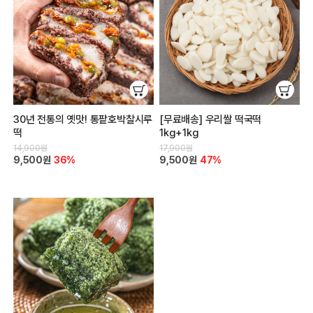
30년 전통의 옛맛! 통팥호박찰시루
[무료배송] 우리쌀 떡국떡
떡
1kg+1kg
14,900원
17,900원
9,500원
36%
9,500원
47%