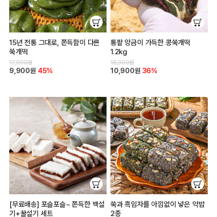
15년 전통 그대로, 쫀득함이 다른
통팥 앙금이 가득한 콩쑥개떡
쑥개떡
1.2kg
17,900원
16,900원
9,900원
45%
10,900원
36%
[무료배송] 포슬포슬~ 쫀득한 백설
쑥과 흑임자를 아낌없이 넣은 약밥
기+꿀설기 세트
2종