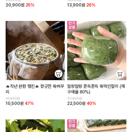
20,900원
25%
13,900원
26%
🔥작년 완판 행진🔥 향긋한 쑥버무
말랑말랑 쫀득쫀득 쑥떡인절미 (재
리
구매율 80%)
19,800원
37,800원
10,500원
47%
22,500원
40%