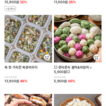
15,900원
32%
11,000원
26%
+덤 행사
쑥 향 가득한 쑥콩버무리
💥 쫀득쫀득 꿀떡&바람떡 =
5,900원💥
25,900원
10,900원
13,900원
46%
5,900원
46%