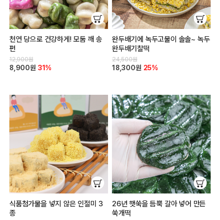
천연 당으로 건강하게! 모둠 깨 송
완두배기에 녹두고물이 솔솔~ 녹두
편
완두배기찰떡
12,900원
24,500원
8,900원
31%
18,300원
25%
식품첨가물을 넣지 않은 인절미 3
26년 햇쑥을 듬뿍 갈아 넣어 만든
종
쑥개떡