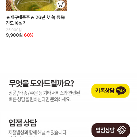
🔥재구매폭주🔥 26년 햇 쑥 듬뿍!
진도 쑥설기
25,000원
9,900원
60%