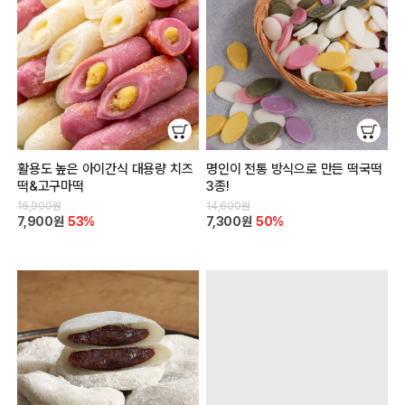
활용도 높은 아이간식 대용량 치즈
명인이 전통 방식으로 만든 떡국떡
떡&고구마떡
3종!
16,900원
14,600원
7,900원
53%
7,300원
50%