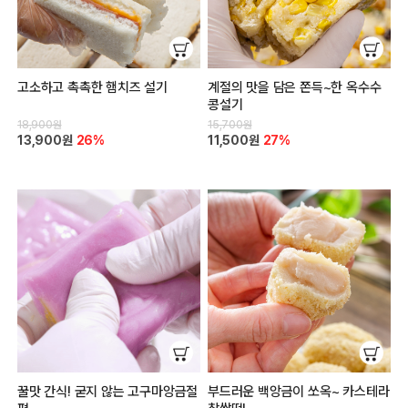
고소하고 촉촉한 햄치즈 설기
계절의 맛을 담은 쫀득~한 옥수수
콩설기
18,900원
15,700원
13,900원
26%
11,500원
27%
꿀맛 간식! 굳지 않는 고구마앙금절
부드러운 백앙금이 쏘옥~ 카스테라