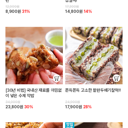
편
찹쌀떡!
12,900원
17,300원
8,900원
31%
14,800원
14%
[30년 비법] 국내산 재료를 아낌없
쫀득쫀득 고소한 팥완두배기찰떡!!
이 넣은 수제 약밥
34,000원
24,900원
23,800원
30%
17,900원
28%