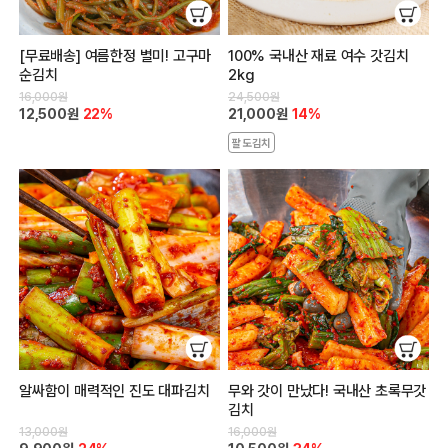
[무료배송] 여름한정 별미! 고구마
100% 국내산 재료 여수 갓김치
순김치
2kg
16,000원
24,500원
12,500원
22%
21,000원
14%
팔도김치
알싸함이 매력적인 진도 대파김치
무와 갓이 만났다! 국내산 초록무갓
김치
13,000원
16,000원