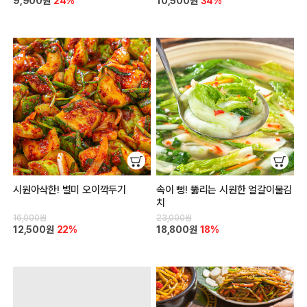
9,900원
24%
10,500원
34%
시원아삭한! 별미 오이깍두기
속이 뻥! 뚫리는 시원한 얼갈이물김
치
16,000원
23,000원
12,500원
22%
18,800원
18%