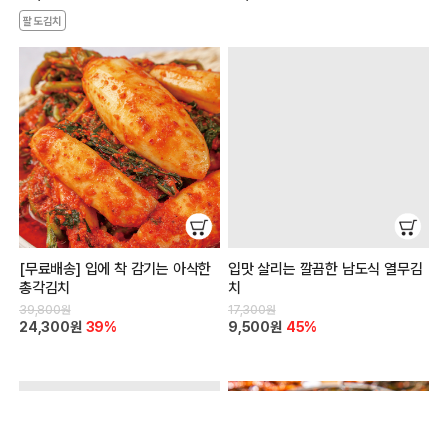
팔도김치
[무료배송] 입에 착 감기는 아삭한
입맛 살리는 깔끔한 남도식 열무김
총각김치
치
39,800원
17,300원
24,300원
39%
9,500원
45%