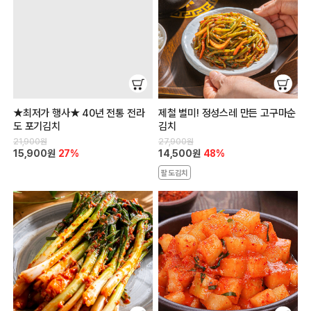
★최저가 행사★ 40년 전통 전라
제철 별미! 정성스레 만든 고구마순
도 포기김치
김치
21,900원
27,900원
15,900원
27%
14,500원
48%
팔도김치