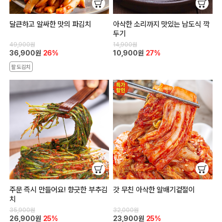
달큰하고 알싸한 맛의 파김치
아삭한 소리까지 맛있는 남도식 깍
두기
49,900원
14,900원
36,900원
26%
10,900원
27%
팔도김치
주문 즉시 만들어요! 향긋한 부추김
갓 무친 아삭한 알배기겉절이
치
35,900원
32,000원
26,900원
25%
23,900원
25%