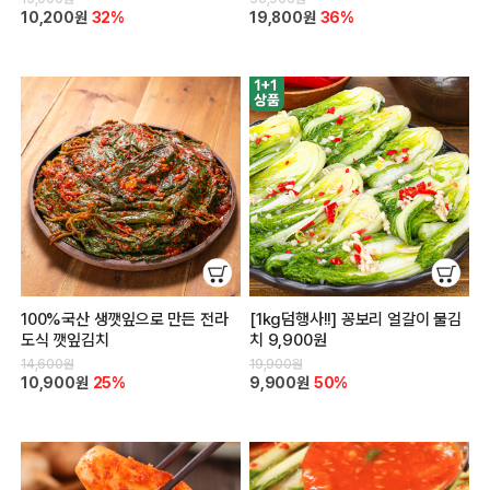
10,200원
32%
19,800원
36%
100%국산 생깻잎으로 만든 전라
[1kg덤행사!!] 꽁보리 얼갈이 물김
도식 깻잎김치
치 9,900원
14,600원
19,900원
10,900원
25%
9,900원
50%