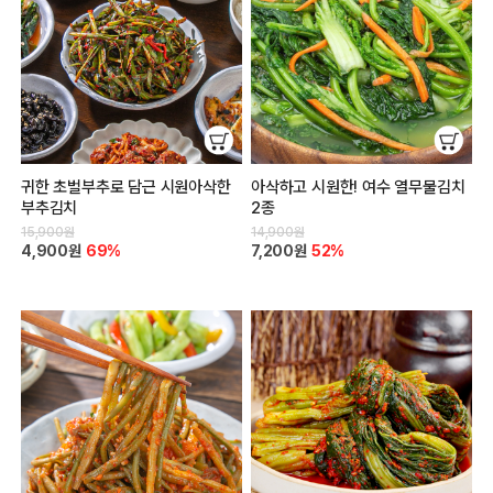
귀한 초벌부추로 담근 시원아삭한
아삭하고 시원한! 여수 열무물김치
부추김치
2종
15,900원
14,900원
4,900원
69%
7,200원
52%