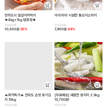
전라도식 얼갈이자박이
아삭아삭! 시원한 통오이소박이
★4kg+1kg 덤증정★
15,900원
21,900원
10,400원
35%
7,800원
64%
🔥파격특가🔥 전라도 손맛 포기김
[무료배송] 새콤한 동치미 2.5kg
치 10kg
10,700원!
59,800원
19,900원