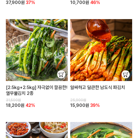
37,900원
37%
10,700원
46%
[2.5kg+2.5kg] 자극없이 깔끔한!
알싸하고 달큰한 남도식 파김치
열무물김치 2종
31,500원
25,900원
18,200원
42%
15,900원
39%