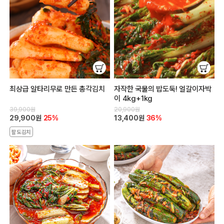
최상급 알타리무로 만든 총각김치
자작한 국물의 밥도둑! 얼갈이자박
이 4kg+1kg
39,900원
20,900원
29,900원
25%
13,400원
36%
팔도김치