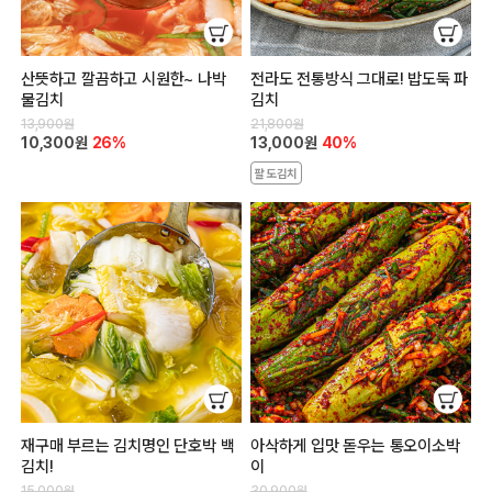
산뜻하고 깔끔하고 시원한~ 나박
전라도 전통방식 그대로! 밥도둑 파
물김치
김치
13,900원
21,800원
10,300원
26%
13,000원
40%
팔도김치
재구매 부르는 김치명인 단호박 백
아삭하게 입맛 돋우는 통오이소박
김치!
이
15,000원
30,900원