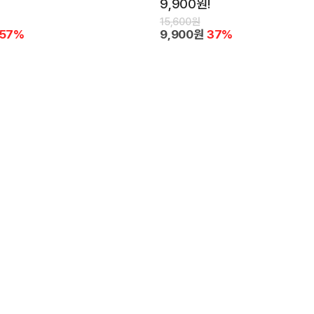
9,900원!
15,600원
57%
9,900원
37%