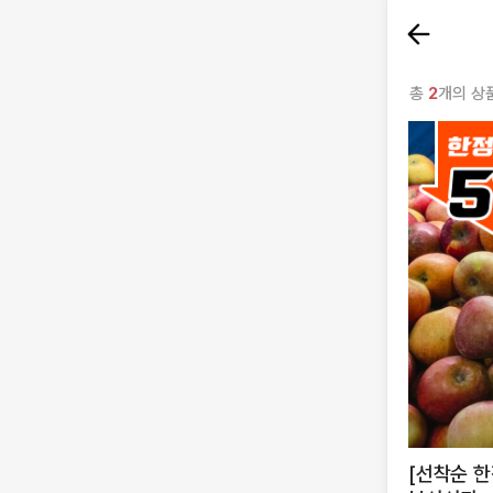
총
2
개의 상
[선착순 한정