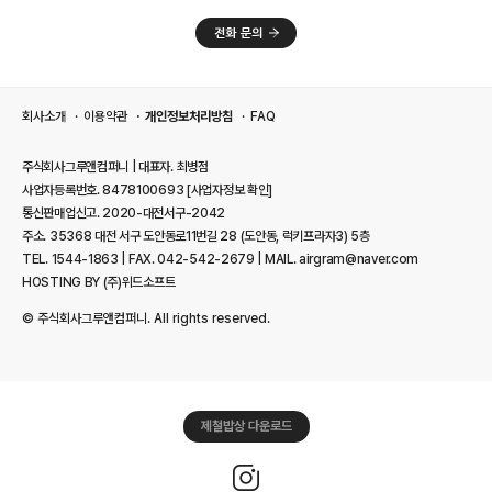
회사소개
이용약관
개인정보처리방침
FAQ
주식회사그루앤컴퍼니 | 대표자. 최병점
사업자등록번호. 8478100693
[사업자정보 확인]
통신판매업신고. 2020-대전서구-2042
주소. 35368 대전 서구 도안동로11번길 28 (도안동, 럭키프라자3) 5층
TEL. 1544-1863 | FAX. 042-542-2679 | MAIL. airgram@naver.com
HOSTING BY (주)위드소프트
© 주식회사그루앤컴퍼니. All rights reserved.
제철밥상 다운로드